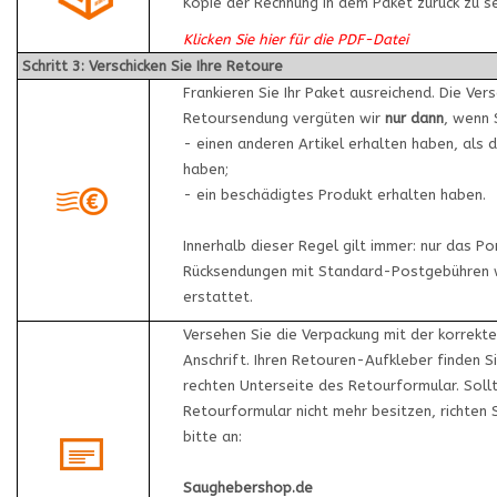
Kopie der Rechnung in dem Paket zurück zu 
Klicken Sie hier für die PDF-Datei
Schritt 3: Verschicken Sie Ihre Retoure
Frankieren Sie Ihr Paket ausreichend. Die Ver
Retoursendung vergüten wir
nur dann
, wenn 
- einen anderen Artikel erhalten haben, als d
haben;
- ein beschädigtes Produkt erhalten haben.
Innerhalb dieser Regel gilt immer: nur das Po
Rücksendungen mit Standard-Postgebühren
erstattet.
Versehen Sie die Verpackung mit der korrekt
Anschrift. Ihren Retouren-Aufkleber finden S
rechten Unterseite des Retourformular. Soll
Retourformular nicht mehr besitzen, richten 
bitte an:
Saughebershop.de