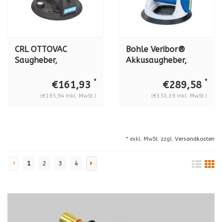
CRL OTTOVAC
Bohle Veribor®
Saugheber,
Akkusaugheber,
batteriebetrieben,
Kunststoff, BO
100 kg, (ø 200 mm)
601GA
*
*
€161,93
€289,58
(€195,94 Inkl. MwSt.)
(€350,39 Inkl. MwSt.)
* exkl. MwSt. zzgl.
Versandkosten
1
2
3
4