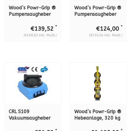
Wood´s Powr-Grip ®
Wood´s Powr-Grip ®
Pumpensaugheber
Pumpensaugheber
N6450, METALL, 79
N5450 METALL, 68
kg.
kg.
*
*
€139,52
€124,00
(€168,82 Inkl. MwSt.)
(€150,04 Inkl. MwSt.)
CRL S109
Wood´s Powr-Grip ®
Vakuumsaugheber
Hebeanlage, 320 kg
mit Pumpe, 57 kg
Tragkraft
Tragkraft, für
Sonderangebot
*
*