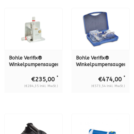
Bohle Verifix®
Bohle Verifix®
Winkelpumpensauger,
Winkelpumpensauger
schenkelbreite 100
im transportkoffer,
mm - schenkellänge
BO 638.9
*
*
€235,00
€474,00
72 mm, BO 638.0
(€284,35 Inkl. MwSt.)
(€573,54 Inkl. MwSt.)