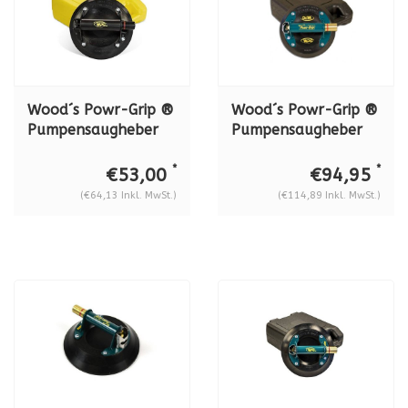
Wood´s Powr-Grip ®
Wood´s Powr-Grip ®
Pumpensaugheber
Pumpensaugheber
N4000, lexan. 57 kg
N4950 metall, 57
kg.
*
*
€53,00
€94,95
(€64,13 Inkl. MwSt.)
(€114,89 Inkl. MwSt.)