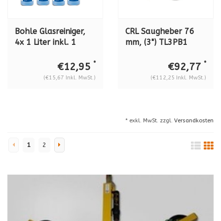
Bohle Glasreiniger,
CRL Saugheber 76
4x 1 Liter inkl. 1
mm, (3") TL3PB1
Sprühkopf BO
5107805
*
*
€12,95
€92,77
(€15,67 Inkl. MwSt.)
(€112,25 Inkl. MwSt.)
* exkl. MwSt. zzgl.
Versandkosten
1
2