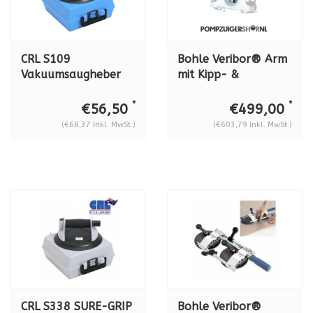
CRL S109
Bohle Veribor® Arm
Vakuumsaugheber
mit Kipp- &
mit Pumpe, 57 kg
Drehfunktion für
Tragkraft, für
Hebeanlage B18DM4
*
*
€56,50
€499,00
gebogenes Glas
(€68,37 Inkl. MwSt.)
(€603,79 Inkl. MwSt.)
CRL S338 SURE-GRIP
Bohle Veribor®