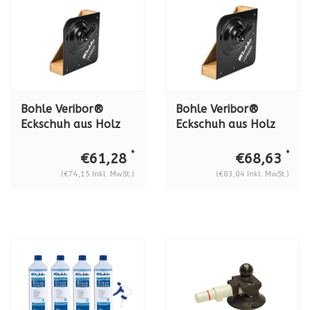
Bohle Veribor®
Bohle Veribor®
Eckschuh aus Holz
Eckschuh aus Holz
BO 680.30
BO 680.60
*
*
€61,28
€68,63
(€74,15 Inkl. MwSt.)
(€83,04 Inkl. MwSt.)