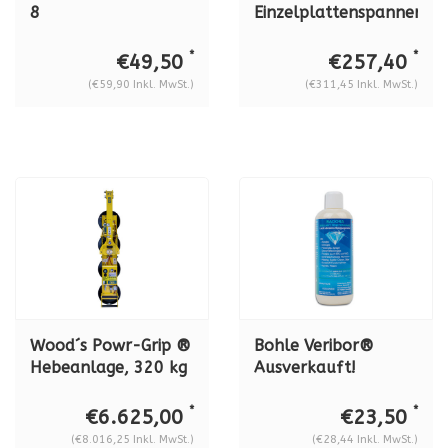
8
Einzelplattenspanner
VAKUUMSAUGHEBER
zum Spannen,
MIT PUMPE, 68 KG
Öffnen, Schließen
*
*
€49,50
€257,40
TRAGKRAFT
BO 650.33
(€59,90 Inkl. MwSt.)
(€311,45 Inkl. MwSt.)
Wood´s Powr-Grip ®
Bohle Veribor®
Hebeanlage, 320 kg
Ausverkauft!
Tragkraft
Glaspolitur Radora
Sonderangebot
Brillant, 500 ml, BO
*
*
€6.625,00
€23,50
P11104DC0
5008003
(€8.016,25 Inkl. MwSt.)
(€28,44 Inkl. MwSt.)