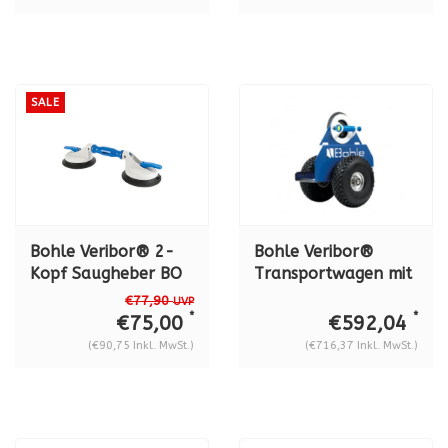
SALE
Bohle Veribor® 2-
Bohle Veribor®
Kopf Saugheber BO
Transportwagen mit
602.3G, 45 kg.
integriertem
€77,90
UVP
Saugheber BO 680.0
*
*
€75,00
€592,04
(€90,75 Inkl. MwSt.)
(€716,37 Inkl. MwSt.)