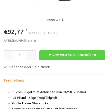
Image
1
/ 1
€92,77
*
(€112,25 Inkl. MwSt.)
ARTIKELNUMMER
TL3PB1
-
+
ZUM WARENKORB HINZUFÜGEN
Zufrieden oder Geld züruck
Beschreibung
1-Zoll-Kugel zum Anbringen von RAM®-Zubehör
15 Pfund. (7 kg) Tragfähigkeit
Griffe kleine Glasstücke
Schnelle Anbringungs- und Entfernungszeit