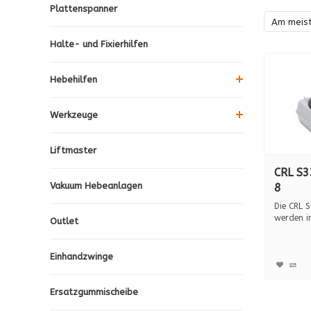
Plattenspanner
Am meis
Halte- und Fixierhilfen
Hebehilfen
Werkzeuge
Liftmaster
CRL S3
Vakuum Hebeanlagen
8
VAKUU
Die CRL 
MIT P
werden 
Outlet
CRL-Werk 
TRAGK
Einhandzwinge
Ersatzgummischeibe