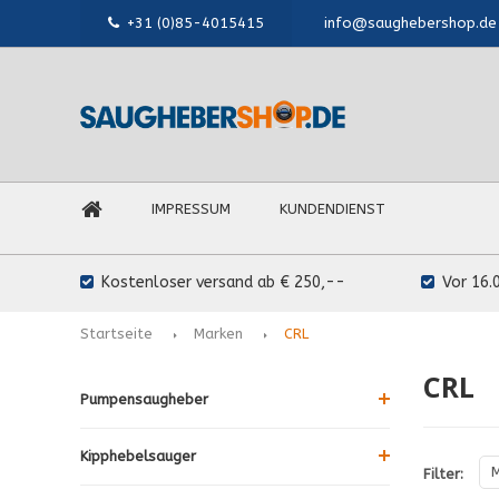
+31 (0)85-4015415
info@saughebershop.de
IMPRESSUM
KUNDENDIENST
Kostenloser versand ab € 250,--
Vor 16.
Startseite
Marken
CRL
CRL
Pumpensaugheber
Kipphebelsauger
M
Filter: