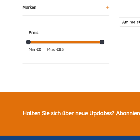
Marken
Am meis
Preis
Min
€0
Max
€95
Halten Sie sich über neue Updates? Abonnier