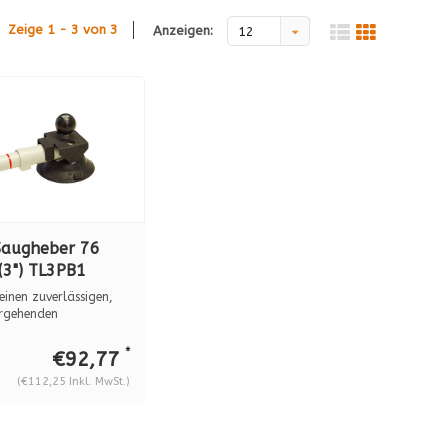
Zeige 1 - 3 von 3
Anzeigen:
12
Saugheber 76
(3") TL3PB1
einen zuverlässigen,
rgehenden
epunkt f...
*
€92,77
(€112,25 Inkl. MwSt.)