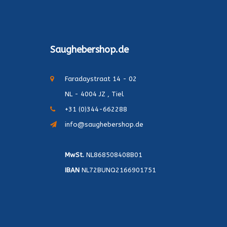
Saughebershop.de
Faradaystraat 14 - 02
NL - 4004 JZ , Tiel
+31 (0)344-662288
info@saughebershop.de
MwSt.
NL868508408B01
IBAN
NL72BUNQ2166901751