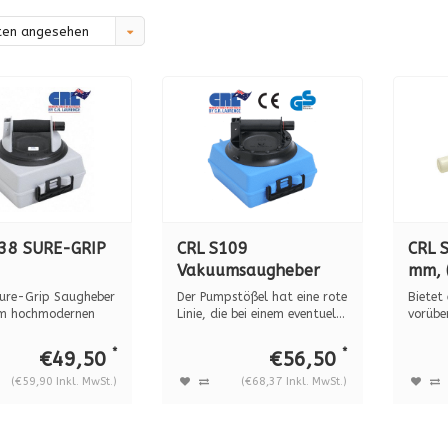
ten angesehen
38 SURE-GRIP
CRL S109
CRL 
Vakuumsaugheber
mm, 
MSAUGHEBER
mit Pumpe, 57 kg
Sure-Grip Saugheber
Der Pumpstößel hat eine rote
Bietet 
UMPE, 68 KG
Tragkraft, für
im hochmodernen
Linie, die bei einem eventuel...
vorübe
...
Montag
RAFT
gebogenes Glas
*
*
€49,50
€56,50
(€59,90 Inkl. MwSt.)
(€68,37 Inkl. MwSt.)