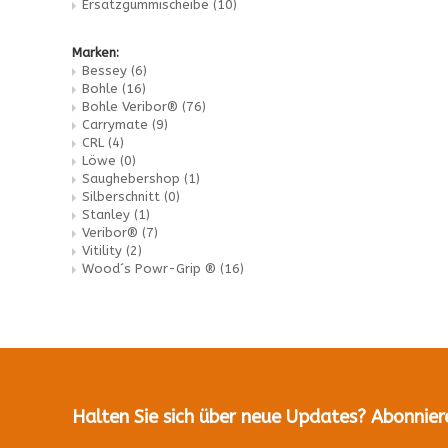
Ersatzgummischeibe
(10)
Marken:
Bessey
(6)
Bohle
(16)
Bohle Veribor®
(76)
Carrymate
(9)
CRL
(4)
Löwe
(0)
Saughebershop
(1)
Silberschnitt
(0)
Stanley
(1)
Veribor®
(7)
Vitility
(2)
Wood´s Powr-Grip ®
(16)
Halten Sie sich über neue Updates? Abonnier