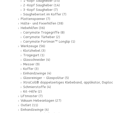
1-Kopf Saugheber
(35)
2-Kopf Saugheber
(14)
3-Kopf Saugheber
(7)
Saugheberset im Koffer
(7)
Plattenspanner
(7)
Halte- und Fixierhilfen
(38)
Hebehilfen
(36)
Carrymate Tragegriffe
(8)
Carrymate Türheber
(2)
Carrymate Portman™ Longlip
(1)
Werkzeuge
(56)
Klotzhebel
(3)
Tragegurt
(1)
Glasschneider
(4)
Messer
(9)
Koffer
(3)
Einhandzwinge
(4)
Glasreiniger - Glaspolitur
(5)
XtraColl® doppelseitiges Klebeband, applikator, Duploc
Schmierstoffe
(4)
Kit-Hilfe
(2)
Liftmaster
(7)
Vakuum Hebeanlagen
(27)
Outlet
(11)
Einhandzwinge
(4)