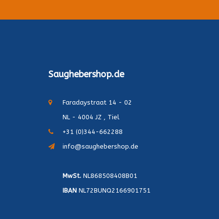
Saughebershop.de
Faradaystraat 14 - 02
NL - 4004 JZ , Tiel
+31 (0)344-662288
info@saughebershop.de
MwSt.
NL868508408B01
IBAN
NL72BUNQ2166901751