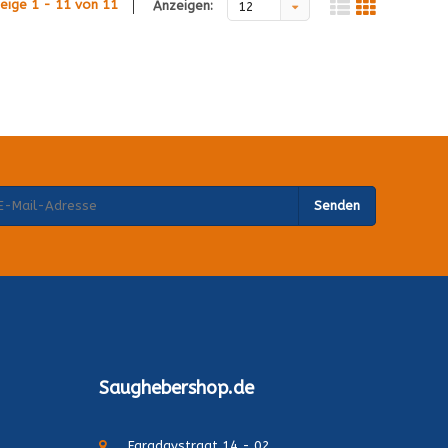
eige 1 - 11 von 11
Anzeigen:
12
Senden
Saughebershop.de
Faradaystraat 14 - 02