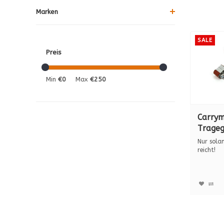
Marken
SALE
Preis
Min
€0
Max
€250
Carrym
Trageg
spannw
Nur sola
mm
reicht!
Carrymat
w...