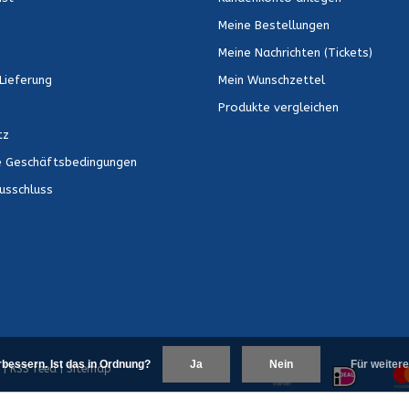
Meine Bestellungen
Meine Nachrichten (Tickets)
Lieferung
Mein Wunschzettel
Produkte vergleichen
tz
e Geschäftsbedingungen
usschluss
bessern. Ist das in Ordnung?
Ja
Nein
Für weitere
|
RSS feed
|
Sitemap