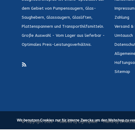
dem Gebiet von Pumpensaugern, Glas-
Impressum
Saughebern, Glassaugern, Glasliften,
Zahlung
Plattenspannern und Transporthilfsmitteln.
Versand & 
Große Auswahl - Vom Lager aus lieferbar -
Umtausch
Optimales Preis-Leistungsverhältnis.
Datenschu
Allgemein
Haftungsa
Sitemap
Wir benutzen Cookies nur für interne Zwecke um den Webshop zu ver
© Copyright 2026 - Powered by
Lightspeed
- Theme by
DMWS.nl