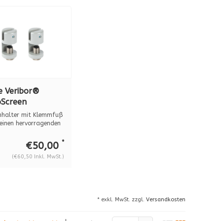
e Veribor®
oScreen
mhalter grau
nhalter mit Klemmfuß
9006, 2er-Set,
 einen hervorragenden
200190
*
€50,00
(€60,50 Inkl. MwSt.)
* exkl. MwSt. zzgl.
Versandkosten