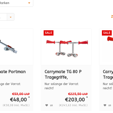
arken
Z
d
SALE
SALE
mate Portman
Carrymate TG 80 P
Carr
Tragegriffe,
Trage
spannweite 0 - 80
span
nge der Vorrat
Nur solange der Vorrat
Nur so
mm
mm
reicht!
reicht!
RYMATE® Portman
Die rutschfesten
Die ru
€53,00
€225,50
UVP
UVP
CARRYMATE®...
CARRYM
*
*
€48,00
€203,00
(€58,08 Inkl. MwSt.)
(€245,63 Inkl. MwSt.)