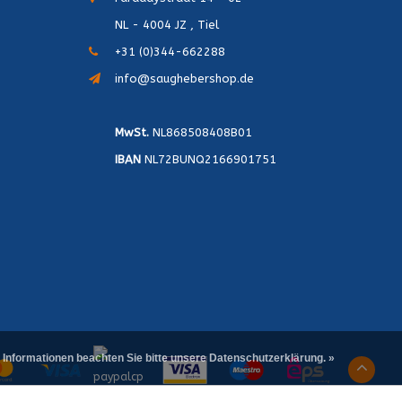
NL - 4004 JZ , Tiel
+31 (0)344-662288
info@saughebershop.de
MwSt.
NL868508408B01
IBAN
NL72BUNQ2166901751
 Informationen beachten Sie bitte unsere Datenschutzerklärung. »