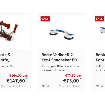
SALE
SALE
ate 5
Bohle Veribor® 2-
Bohl
riffe,
Kopf Saugheber BO
Kopf
eite 0 - 80
602.3G, 45 kg.
Gele
nge der Vorrat
Stark gewölbte Oberflächen
2-Kop
602.2
können mit diesem
ø 120 
e® Plattenträger
Saugheber be...
kg Tra
€164,00
€77,90
UVP
UVP
*
*
€147,60
€75,00
(€178,60 Inkl. MwSt.)
(€90,75 Inkl. MwSt.)