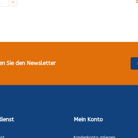
Z
d
en Sie den Newsletter
ienst
Mein Konto
nst
Kundenkonto anlegen