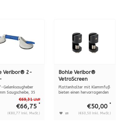
e Veribor® 2-
Bohle Veribor®
-
VetroScreen
nksaugheber BO
Klemmhalter
f-Gelenksaugheber
Plattenhalter mit Klemmfuß
G, 35 kg.
Mattschwarz RAL
mm Saugscheibe, 35
bieten einen hervorragenden
gkra...
Barr...
9005, 2er-Set,
€69,31
UVP
*
*
€66,75
€50,00
BO5200191
(€80,77 Inkl. MwSt.)
(€60,50 Inkl. MwSt.)