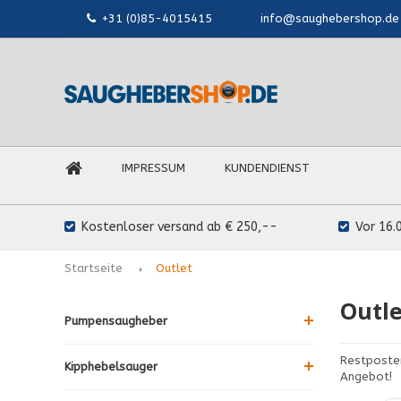
+31 (0)85-4015415
info@saughebershop.de
IMPRESSUM
KUNDENDIENST
Kostenloser versand ab € 250,--
Vor 16.
Startseite
Outlet
Outl
Pumpensaugheber
Restposten
Kipphebelsauger
Angebot!