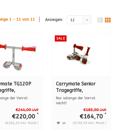
eige 1 - 11 von 11
Anzeigen:
12
SALE
ymate TG120P
Carrymate Senior
griffe,
Tragegriffe,
nweite 40 - 120
spannweite 40 - 120
lange der Vorrat
Nur solange der Vorrat
mm
reicht!
tschfesten
Carrymate® Plattenträger
€244,00
€183,00
UVP
UVP
ATE®...
w...
*
*
€220,00
€164,70
(€266,20 Inkl. MwSt.)
(€199,29 Inkl. MwSt.)