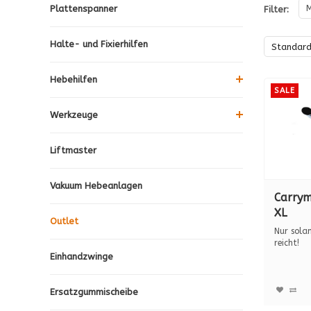
M
Plattenspanner
Filter:
Halte- und Fixierhilfen
Standar
Hebehilfen
SALE
Werkzeuge
Liftmaster
Vakuum Hebeanlagen
Carry
XL
Outlet
Nur sola
reicht!
Der CAR
Einhandzwinge
ist ...
Ersatzgummischeibe