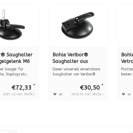
r® Saughalter
Bohle Veribor®
Bohl
gelgelenk M6
Saughalter aus
Vetr
0.24
Aluminium M10x1 BO
Klem
ler Sauger für
Dieser universell einsetzbare
Platte
600.2G1
RAL 
e, Displays etc..
Saughalter von Veribor®
bieten
biete...
Barr...
BO 5
*
*
€72,33
€30,50
(€87,52 Inkl. MwSt.)
(€36,91 Inkl. MwSt.)