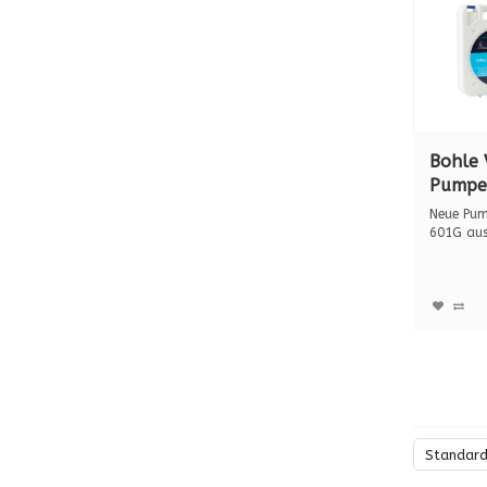
Bohle 
Pumpe
BO 60
Neue Pu
KUNSTS
601G aus 
Saughebe.
Standar