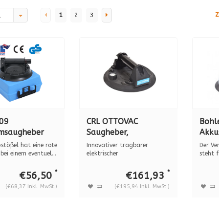
Z
1
2
3
d
09
CRL OTTOVAC
Bohl
msaugheber
Saugheber,
Akku
mpe, 57 kg
batteriebetrieben,
Kuns
stößel hat eine rote
Innovativer tragbarer
Der Ve
aft, für
100 kg, (ø 200 mm)
 bei einem eventuel...
elektrischer
steht f
Vakuummsaugheber, der
un...
nes Glas
den...
*
*
€56,50
€161,93
(€68,37 Inkl. MwSt.)
(€195,94 Inkl. MwSt.)