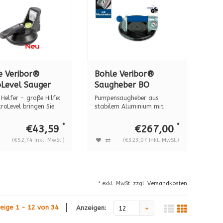
e Veribor®
Bohle Veribor®
oLevel Sauger
Saugheber BO
ntegrierter
601.1BL ALU+MANO,
 Helfer - große Hilfe:
Pumpensaugheber aus
erwaage BO
120 kg
roLevel bringen Sie
stabilem Aluminium mit
hoher Tragkraft. ...
450
*
*
€43,59
€267,00
(€52,74 Inkl. MwSt.)
(€323,07 Inkl. MwSt.)
* exkl. MwSt. zzgl.
Versandkosten
eige 1 - 12 von 34
Anzeigen:
12