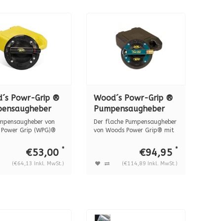
´s Powr-Grip ®
Wood´s Powr-Grip ®
ensaugheber
Pumpensaugheber
0, lexan. 57 kg
N4950 metall, 57 kg.
mpensaugheber von
Der flache Pumpensaugheber
Power Grip (WPG)®
von Woods Power Grip® mit
 lei...
griffs...
*
*
€53,00
€94,95
(€64,13 Inkl. MwSt.)
(€114,89 Inkl. MwSt.)