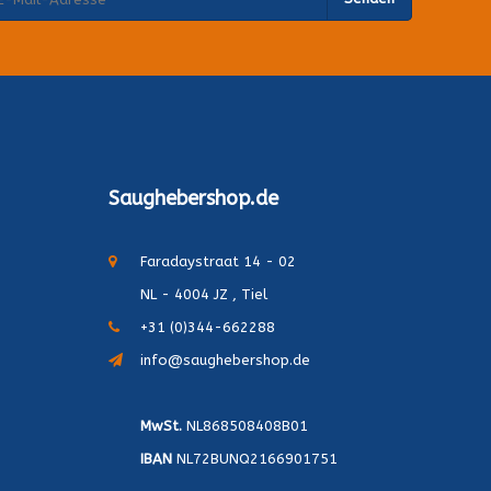
Saughebershop.de
Faradaystraat 14 - 02
NL - 4004 JZ , Tiel
+31 (0)344-662288
info@saughebershop.de
MwSt.
NL868508408B01
IBAN
NL72BUNQ2166901751