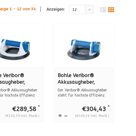
eige 1 - 12 von 34
Anzeigen:
12
e Veribor®
Bohle Veribor®
saugheber,
Akkusaugheber,
tstoff, BO 601GA
Aluminium, BO 601A
ribor® Akkusaugheber
Der Veribor® Akkusaugheber
ür höchste Effizienz
steht für höchste Effizienz
un...
*
*
€289,58
€304,43
(€350,39 Inkl. MwSt.)
(€368,36 Inkl. MwSt.)