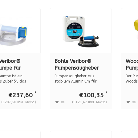
Veribor®
Bohle Veribor®
Wood
umpe für
Pumpensaugheber
Pump
nsaugheber,
BO 601 aluminium,
N400
pumpe ist ein
Pumpensaugheber aus
Der Pu
1.0A
120 kg. (im koffer)
s Zubehör, das
stabilem Aluminium für
Woods 
 Mög...
große Lasten bi...
mit dem
*
*
€237,60
€100,35
(€287,50 Inkl. MwSt.)
(€121,42 Inkl. MwSt.)