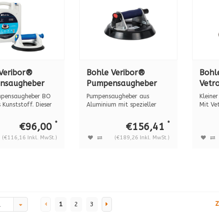
Veribor®
Bohle Veribor®
Bohl
nsaugheber
Pumpensaugheber
Vetr
1G
BO 601.2
mit i
mpensaugheber BO
Pumpensaugheber aus
Kleiner
TOFF, 120 kg.
ALUMINIUM, 80 kg.
Wass
Kunststoff. Dieser
Aluminium mit spezieller
Mit Vet
..
Gummischeibe (2...
Gl...
5140
*
*
€96,00
€156,41
(€116,16 Inkl. MwSt.)
(€189,26 Inkl. MwSt.)
Z
1
2
3
d