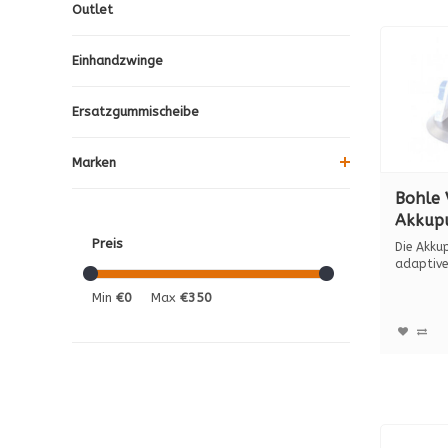
Outlet
Einhandzwinge
Ersatzgummischeibe
Marken
Bohle 
Akkup
Pumpe
Preis
Die Akku
BO 60
adaptive
Ihnen die
Min
€0
Max
€350