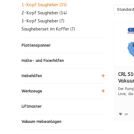
1-Kopf Saugheber (35)
Standar
2-Kopf Saugheber (14)
3-Kopf Saugheber (7)
Saugheberset im Koffer (7)
Plattenspanner
Halte- und Fixierhilfen
CRL S1
Hebehilfen
Vakuu
mit Pu
Der Pump
Werkzeuge
Tragkr
Linie, die
geboge
Liftmaster
Vakuum Hebeanlagen