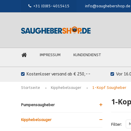
+31 (0)85-4015415
info@saughebershop.de
IMPRESSUM
KUNDENDIENST
Kostenloser versand ab € 250,--
Vor 16.
Startseite
Kipphebelsauger
1-Kopf Saugheber
1-Ko
Pumpensaugheber
Kipphebelsauger
M
Filter: