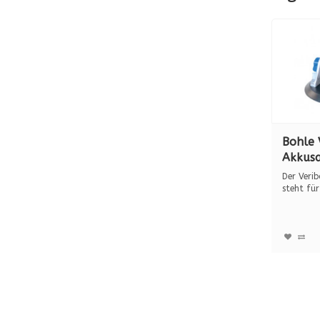
Bohle 
Akkusa
Alumin
Der Veri
steht für
un...