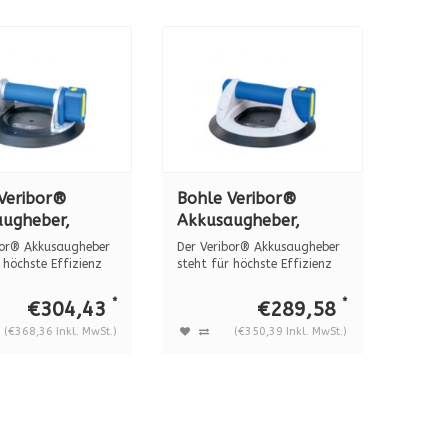
Veribor®
Bohle Veribor®
ugheber,
Akkusaugheber,
ium, BO 601A
Kunststoff, BO 601GA
bor® Akkusaugheber
Der Veribor® Akkusaugheber
 höchste Effizienz
steht für höchste Effizienz
un...
*
*
€304,43
€289,58
(€368,36 Inkl. MwSt.)
(€350,39 Inkl. MwSt.)