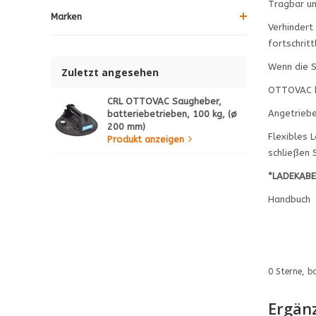
Tragbar un
Marken
Verhindert
fortschrit
Wenn die S
Zuletzt angesehen
OTTOVAC ka
CRL OTTOVAC Saugheber,
Angetriebe
batteriebetrieben, 100 kg, (ø
200 mm)
Flexibles 
Produkt anzeigen
schließen 
*LADEKABE
Handbuch
0
Sterne, b
Ergän