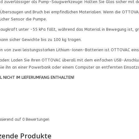
d zuverlässiger als Pump-Saugwerkzeuge: Halten Sie Glas sicher mit de
 Übersaugen und Bruch bei empfindlichen Materialien. Wenn die OTTOVA
tlicher Sensor die Pumpe.
augkraft unter -55 kPa fällt, während das Material in Bewegung ist, 
nn sicher Gewichte bis zu 100 kg tragen.
n von zwei leistungsstarken Lithium-Ionen-Batterien ist OTTOVAC eins
Laden: Laden Sie Ihren OTTOVAC überall mit dem einfachen USB-Anschlus
Sie ihn an einer Powerbank oder einem Computer an entfernten Einsatz
L NICHT IM LIEFERUMFANG ENTHALTEN!
asierend auf
0
Bewertungen
zende Produkte