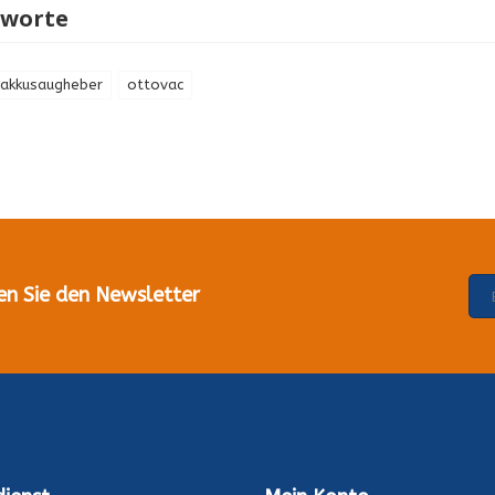
gworte
akkusaugheber
ottovac
en Sie den Newsletter