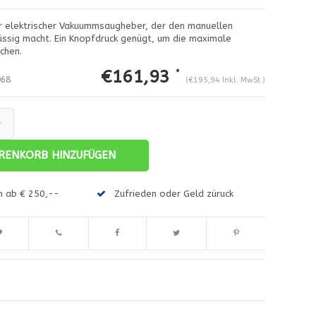
r elektrischer Vakuummsaugheber, der den manuellen
ssig macht. Ein Knopfdruck genügt, um die maximale
chen.
€161,93
*
68
(€195,94 Inkl. MwSt.)
+
RENKORB HINZUFÜGEN
Abbildung vergrößern
A
en ab € 250,--
Zufrieden oder Geld züruck