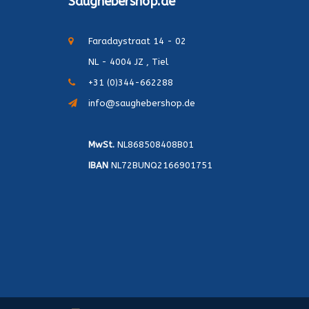
Saughebershop.de
Faradaystraat 14 - 02
NL - 4004 JZ , Tiel
+31 (0)344-662288
info@saughebershop.de
MwSt.
NL868508408B01
IBAN
NL72BUNQ2166901751