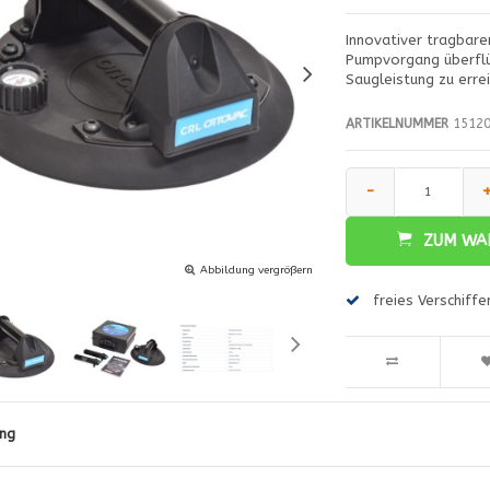
Innovativer tragbare
Pumpvorgang überflü
Saugleistung zu errei
ARTIKELNUMMER
15120
-
ZUM WA
Abbildung vergrößern
freies Verschiff
ng