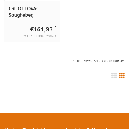
CRL OTTOVAC
Saugheber,
batteriebetrieben,
100 kg, (ø 200 mm)
*
€161,93
(€195,94 Inkl. MwSt.)
* exkl. MwSt. zzgl.
Versandkosten