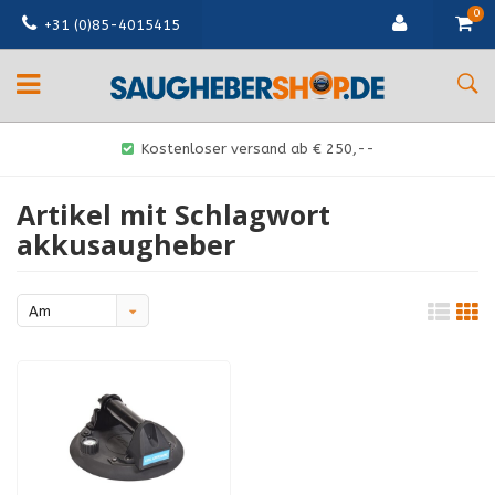
0
+31 (0)85-4015415
Kostenloser versand ab € 250,--
Artikel mit Schlagwort
akkusaugheber
Am
meisten
angesehen