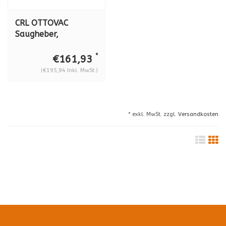
CRL OTTOVAC
Saugheber,
batteriebetrieben,
100 kg, (ø 200 mm)
*
€161,93
(€195,94 Inkl. MwSt.)
* exkl. MwSt. zzgl.
Versandkosten