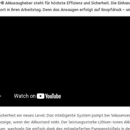
r® Akkusaugheber steht für höchste Effizienz und Sicherheit. Die Einh
rt in Ihren Arbeitstag. Denn das Ansaugen erfolgt auf Knopfdruck – 
Sicherheit ein neues Level: Das intelligente System pumpt bei Vakuumverl
zeige, wenn der Akkustand sinkt. Der leistungsstarke Lithium-Ionen Akk
en, wechseln Sie einfach dank des mitgelieferten Pumpenstößels in d