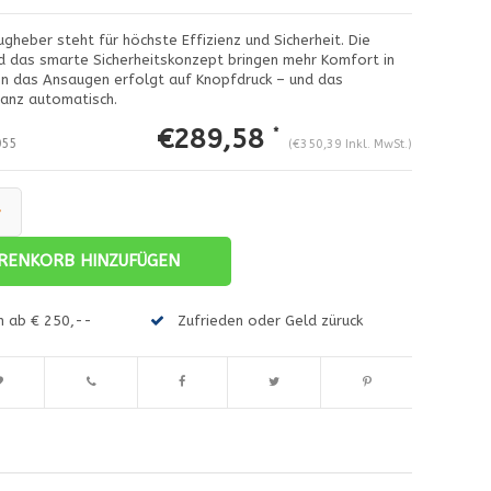
gheber steht für höchste Effizienz und Sicherheit. Die
d das smarte Sicherheitskonzept bringen mehr Komfort in
nn das Ansaugen erfolgt auf Knopfdruck – und das
anz automatisch.
€289,58
*
55
(€350,39 Inkl. MwSt.)
+
RENKORB HINZUFÜGEN
en ab € 250,--
Zufrieden oder Geld züruck