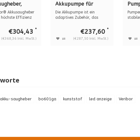
ugheber,
Akkupumpe für
Pump
ium, BO 601A
Pumpensaugheber,
BO 6
bor® Akkusaugheber
Die Akkupumpe ist ein
Pumpe
BO 601.0A
120 k
 höchste Effizienz
adaptives Zubehör, das
stabil
Ihnen die Mög...
große L
*
*
€304,43
€237,60
(€368,36 Inkl. MwSt.)
(€287,50 Inkl. MwSt.)
gworte
akku-saugheber
bo601ga
kunststof
led anzeige
Veribor