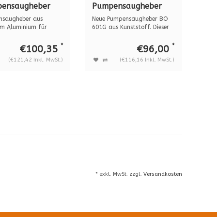
ensaugheber
Pumpensaugheber
01 aluminium,
BO 601G
nsaugheber aus
Neue Pumpensaugheber BO
g. (im koffer)
KUNSTSTOFF, 120 kg.
em Aluminium für
601G aus Kunststoff. Dieser
asten bi...
Saughebe...
*
*
€100,35
€96,00
(€121,42 Inkl. MwSt.)
(€116,16 Inkl. MwSt.)
* exkl. MwSt. zzgl.
Versandkosten