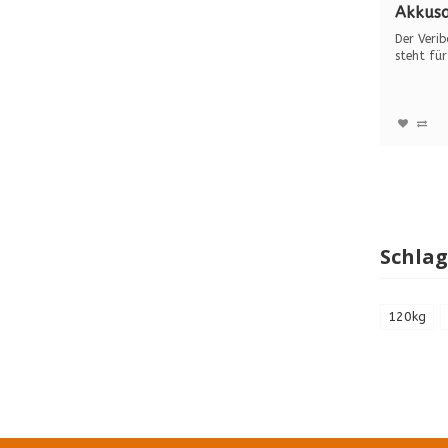
Akkusa
Alumin
Der Veri
steht für
un...
Schla
120kg