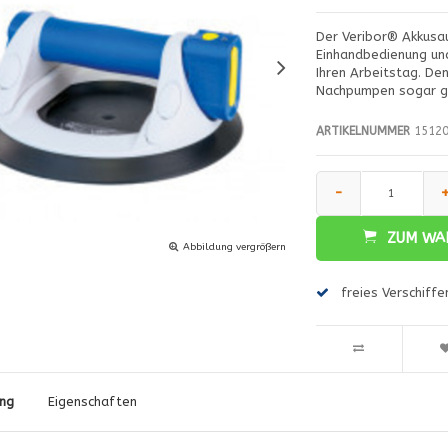
Der Veribor® Akkusau
Einhandbedienung un
Ihren Arbeitstag. De
Nachpumpen sogar g
ARTIKELNUMMER
15120
-
ZUM WA
Abbildung vergrößern
freies Verschiff
ng
Eigenschaften