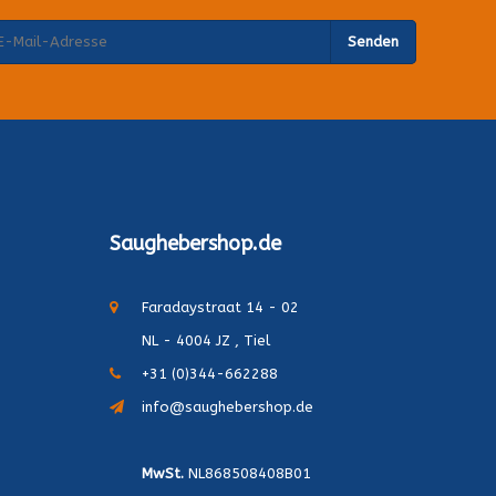
Senden
Saughebershop.de
Faradaystraat 14 - 02
NL - 4004 JZ , Tiel
+31 (0)344-662288
info@saughebershop.de
MwSt.
NL868508408B01