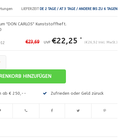
LIEFERZEIT
DE 2 TAGE / AT 3 TAGE / ANDERE BIS ZU 6 TAGEN
rtungen
um "DON CARLOS" Kunststoffheft.
0
€22,25
*
€23,69
UVP
(€26,92 Inkl. MwSt.)
12
+
RENKORB HINZUFÜGEN
en ab € 250,--
Zufrieden oder Geld züruck