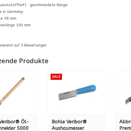
Kunststoffheft · geschmiedete Klinge
e in Germany
te 38 mm
genlänge 100 mm
asierend auf
0
Bewertungen
zende Produkte
SALE
Veribor® Öl-
Bohle Veribor®
Abbr
hneider 5000
Aushaumesser
Prem