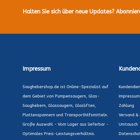
Halten Sie sich über neue Updates? Abonnier
Impressum
Kundend
Saughebershop.de ist Online-Spezialist auf
Kundendie
dem Gebiet von Pumpensaugern, Glas-
Impressum
Saughebern, Glassaugern, Glasliften,
Zahlung
Plattenspannern und Transporthilfsmitteln.
Versand & 
Große Auswahl - Vom Lager aus lieferbar -
Umtausch
Optimales Preis-Leistungsverhältnis.
Datenschu