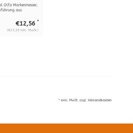
300
al Olfa Markenmesser,
nführung aus
hl. B...
*
€12,56
(€15,20 Inkl. MwSt.)
* exkl. MwSt. zzgl.
Versandkosten