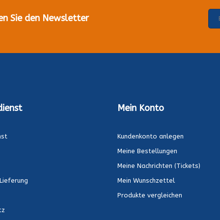
en Sie den Newsletter
ienst
Mein Konto
nst
Kundenkonto anlegen
Meine Bestellungen
Meine Nachrichten (Tickets)
Lieferung
Mein Wunschzettel
Produkte vergleichen
tz