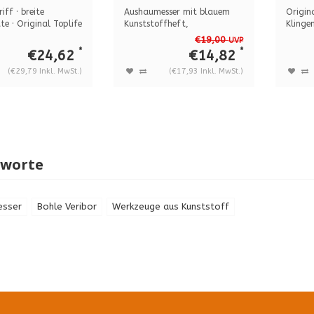
ggriff BO
Economy
5141
iff · breite
Aushaumesser mit blauem
Origin
0
Kunststoffheft BO
e · Original Toplife
Kunststoffheft,
Klinge
Klingenlänge 95 mm,...
Edelsta
5164000
€19,00
UVP
*
*
€24,62
€14,82
(€29,79 Inkl. MwSt.)
(€17,93 Inkl. MwSt.)
gworte
esser
Bohle Veribor
Werkzeuge aus Kunststoff