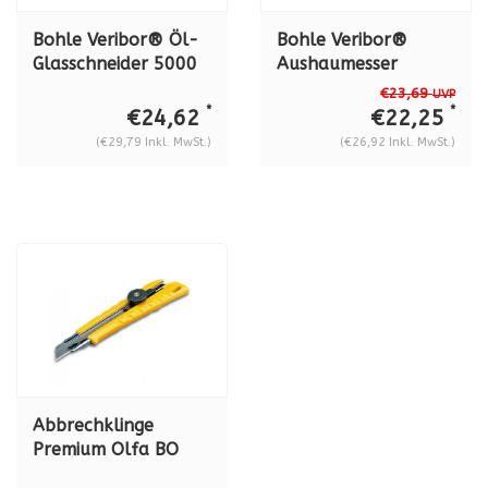
Bohle Veribor® Öl-
Bohle Veribor®
Glasschneider 5000
Aushaumesser
Messinggriff BO
Premium "DON
€23,69
UVP
5000.0
CARLOS"
*
*
€24,62
€22,25
Kunststoffheft
(€29,79 Inkl. MwSt.)
(€26,92 Inkl. MwSt.)
Abbrechklinge
Premium Olfa BO
5141300