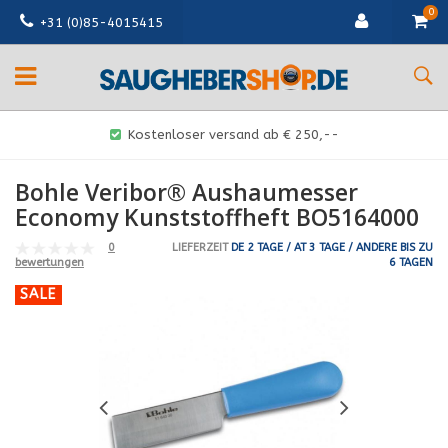
0
+31 (0)85-4015415
Kostenloser versand ab € 250,--
Bohle Veribor® Aushaumesser
Economy Kunststoffheft BO5164000
0
LIEFERZEIT
DE 2 TAGE / AT 3 TAGE / ANDERE BIS ZU
6 TAGEN
bewertungen
SALE