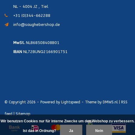
NL - 4004 JZ , Tiel
+31 (0)344-662288
info@saughebershop.de
MwSt.
NL868508408B01
IBAN
NL72BUNQ2166901751
© Copyright 2026 - Powered by
Lightspeed
- Theme by
DMWS.nl
|
RSS
feed
|
Sitemap
Wir benutzen Cookies nur für interne Zwecke um den Webshop zu verbessern.
Ist das in Ordnung?
Ja
Nein