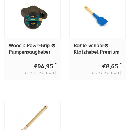
Wood´s Powr-Grip ®
Bohle Veribor®
Pumpensaugheber
Klotzhebel Premium
N4950 metall, 57
Kunststoff mit
kg.
Holzgrif BO 5165400
*
*
€94,95
€8,65
(€114,89 Inkl. MwSt.)
(€10,47 Inkl. MwSt.)