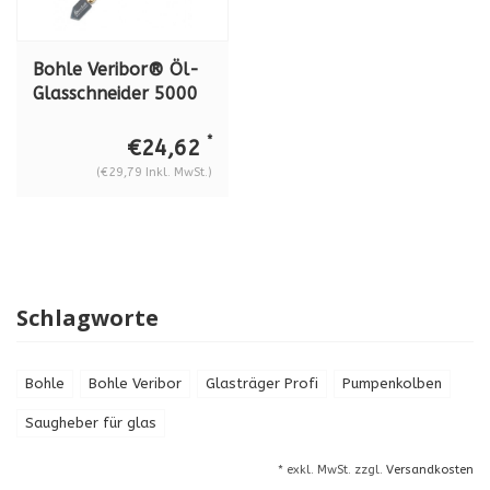
Bohle Veribor® Öl-
Glasschneider 5000
Messinggriff BO
5000.0
*
€24,62
(€29,79 Inkl. MwSt.)
Schlagworte
Bohle
Bohle Veribor
Glasträger Profi
Pumpenkolben
Saugheber für glas
* exkl. MwSt. zzgl.
Versandkosten