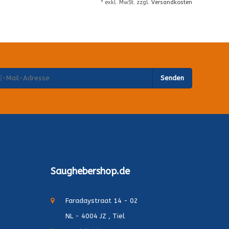
* exkl. MwSt. zzgl.
Versandkosten
Senden
Saughebershop.de
Faradaystraat 14 - 02
NL - 4004 JZ , Tiel