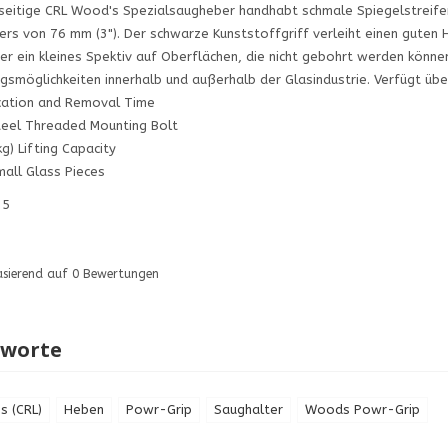
lseitige CRL Wood's Spezialsaugheber handhabt schmale Spiegelstreifen 
rs von 76 mm (3"). Der schwarze Kunststoffgriff verleiht einen guten Ha
r ein kleines Spektiv auf Oberflächen, die nicht gebohrt werden können
smöglichkeiten innerhalb und außerhalb der Glasindustrie. Verfügt üb
cation and Removal Time
eel Threaded Mounting Bolt
kg) Lifting Capacity
all Glass Pieces
25
asierend auf
0
Bewertungen
gworte
s (CRL)
Heben
Powr-Grip
Saughalter
Woods Powr-Grip