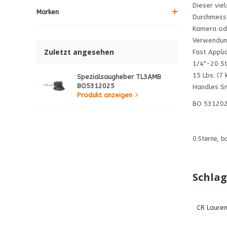
Dieser vie
Marken
Durchmesse
Kamera ode
Verwendung
Zuletzt angesehen
Fast Appli
1/4"-20 St
15 Lbs. (7 
Spezialsaugheber TL3AMB
BO5312025
Handles Sm
Produkt anzeigen
BO 53120
0
Sterne, b
Schla
CR Lauren