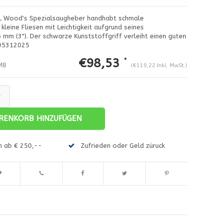
CRL Wood's Spezialsaugheber handhabt schmale
kleine Fliesen mit Leichtigkeit aufgrund seines
mm (3"). Der schwarze Kunststoffgriff verleiht einen guten
BO5312025
€98,53
*
MB
(€119,22 Inkl. MwSt.)
+
RENKORB HINZUFÜGEN
en ab € 250,--
Zufrieden oder Geld züruck