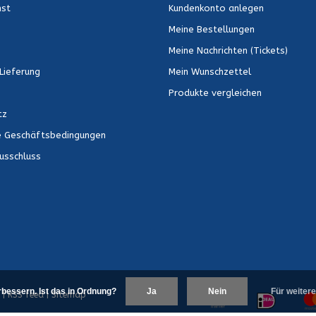
nst
Kundenkonto anlegen
Meine Bestellungen
Meine Nachrichten (Tickets)
Lieferung
Mein Wunschzettel
Produkte vergleichen
tz
e Geschäftsbedingungen
usschluss
bessern. Ist das in Ordnung?
Ja
Nein
Für weitere
|
RSS feed
|
Sitemap