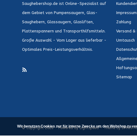
Saughebershop.de ist Online-Spezialist auf
Kundendie
dem Gebiet von Pumpensaugern, Glas-
Impressum
Saughebern, Glassaugern, Glasliften,
Zahlung
Plattenspannern und Transporthilfsmitteln.
Versand & 
Große Auswahl - Vom Lager aus lieferbar -
Umtausch
Optimales Preis-Leistungsverhältnis.
Datenschu
Allgemein
Haftungsa
Sitemap
Wir benutzen Cookies nur für interne Zwecke um den Webshop zu ver
© Copyright 2026 - Powered by
Lightspeed
- Theme by
DMWS.nl