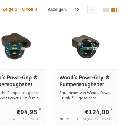
Zeige 1 - 8 von 8
Anzeigen:
12
´s Powr-Grip ®
Wood´s Powr-Grip ®
ensaugheber
Pumpensaugheber
0 metall, 57 kg.
N5450 METALL, 68
ache Pumpensaugheber
Saugheber von Woods Power
kg.
ods Power Grip® mit
Grip® für gasdichte
.
Materialien....
*
*
€94,95
€124,00
(€114,89 Inkl. MwSt.)
(€150,04 Inkl. MwSt.)