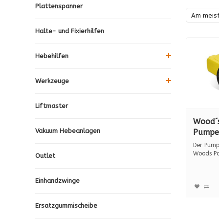
Plattenspanner
Am meis
Halte- und Fixierhilfen
Hebehilfen
Werkzeuge
Liftmaster
Wood´
Vakuum Hebeanlagen
Pumpe
N4000,
Der Pump
Woods Po
Outlet
mit dem l
Einhandzwinge
Ersatzgummischeibe