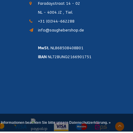
Faradaystraat 14 - 02
NL - 4004 JZ , Tiel
+31 (0)344-662288
info@saughebershop.de
MwSt.
NL868508408B01
IBAN
NL72BUNQ2166901751
 Informationen beachten Sie bitte unsere Datenschutzerklärung. »