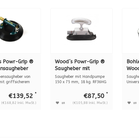
s Powr-Grip ®
Wood´s Powr-Grip ®
Bohl
nsaugheber
Saugheber mit
Wood
 METALL, 79
Handpumpe oval 150
Saug
ensaugheber von
Saugheber mit Handpumpe
Saugh
x 75 mm, 18 kg.
Han
it griffsicherem
150 x 75 mm, 18 kg. RF36HG
Univer
H...
oval
stabile
RF36HG BO 6023211
5312
War...
*
*
€139,52
€87,50
(€168,82 Inkl. MwSt.)
(€105,88 Inkl. MwSt.)