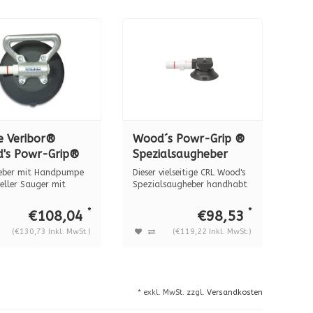
e Veribor®
Wood´s Powr-Grip ®
's Powr-Grip®
Spezialsaugheber
heber mit
TL3AMB BO5312025
eber mit Handpumpe
Dieser vielseitige CRL Wood's
dpumpe-BO
seller Sauger mit
Spezialsaugheber handhabt
m Met...
schm...
005
*
*
€108,04
€98,53
(€130,73 Inkl. MwSt.)
(€119,22 Inkl. MwSt.)
* exkl. MwSt. zzgl.
Versandkosten