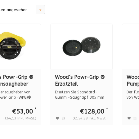
ten angesehen
s Powr-Grip ®
Wood´s Powr-Grip ®
Wood
nsaugheber
Erzatzteil
Pump
 lexan. 57 kg
Saugscheibe 305mm
N495
ensaugheber von
Ersetzen Sie Standard-
Der fl
nr. G3370 für WPG
wer Grip (WPG)®
Gummi-Saugnapf 305 mm
von Wo
ei...
für Wood Powr-G...
griffs..
Hebegeräeten
*
*
€53,00
€128,00
(€64,13 Inkl. MwSt.)
(€154,88 Inkl. MwSt.)