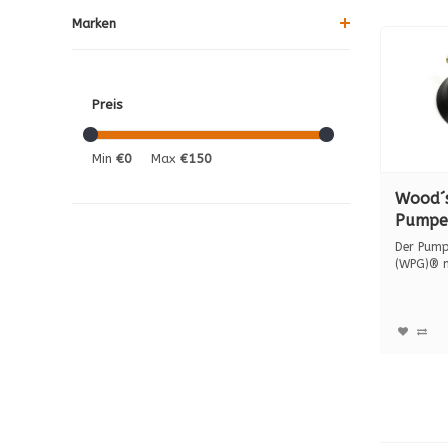
Marken
Preis
Min
€0
Max
€150
Wood´
Pumpe
N6450,
Der Pump
kg.
(WPG)® m
stabilem 