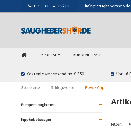
+31 (0)85-4015415
info@saughebershop.de
IMPRESSUM
KUNDENDIENST
Kostenloser versand ab € 250,--
Vor 16.
Startseite
Schlagworte
Powr-Grip
Artik
Pumpensaugheber
Kipphebelsauger
M
Filter: