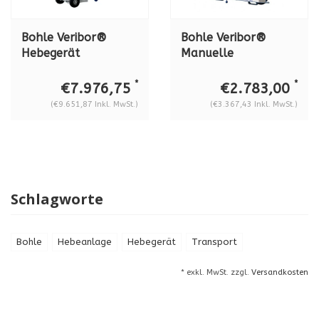
Bohle Veribor®
Bohle Veribor®
Hebegerät
Manuelle
Liftmaster B1. B
Hebeanlage
88.25
BOB18DM4GS, 180
*
*
€7.976,75
€2.783,00
kg
(€9.651,87 Inkl. MwSt.)
(€3.367,43 Inkl. MwSt.)
Schlagworte
Bohle
Hebeanlage
Hebegerät
Transport
* exkl. MwSt. zzgl.
Versandkosten