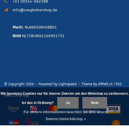
+31 (0)344-662288
info@saughebershop.de
MwSt.
NL868508408B01
IBAN
NL72BUNQ2166901751
© Copyright 2026 - Powered by
Lightspeed
- Theme by
DMWS.nl
|
RSS
Wir benutzen Cookies nur für interne Zwecke um den Webshop zu verbessern.
feed
|
Sitemap
Ist das in Ordnung?
Ja
Nein
Für weitere Informationen beachten Sie bitte unsere
Datenschutzerklärung. »