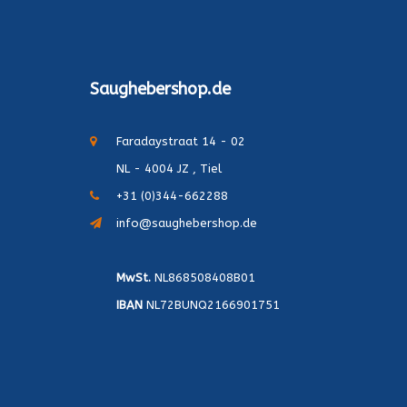
Saughebershop.de
Faradaystraat 14 - 02
NL - 4004 JZ , Tiel
+31 (0)344-662288
info@saughebershop.de
MwSt.
NL868508408B01
IBAN
NL72BUNQ2166901751