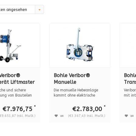
ten angesehen
Veribor®
Bohle Veribor®
Bohl
rät Liftmaster
Manuelle
Tran
88.25
Hebeanlage
integ
che und sichere
Die manuelle Hebeanlage
Veribo
BOB18DM4GS, 180 kg
Saug
ng von Bauteilen
kommt ohne elektrische
mit in
..
Pumpe aus und...
BO 680.
*
*
€7.976,75
€2.783,00
€9.651,87 Inkl. MwSt.)
(€3.367,43 Inkl. MwSt.)