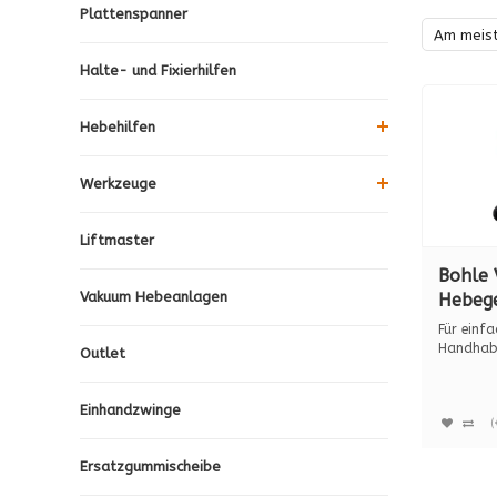
Plattenspanner
Am meis
Halte- und Fixierhilfen
Hebehilfen
Werkzeuge
Liftmaster
Bohle 
Vakuum Hebeanlagen
Hebege
B1. B 
Für einfa
Handhabu
Outlet
bis 180 k.
Einhandzwinge
(
Ersatzgummischeibe