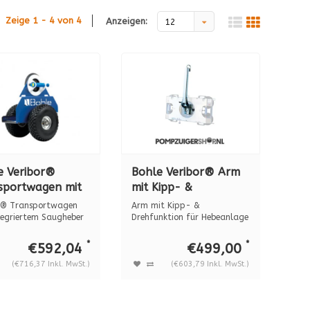
Zeige 1 - 4 von 4
Anzeigen:
12
e Veribor®
Bohle Veribor® Arm
sportwagen mit
mit Kipp- &
riertem
Drehfunktion für
r® Transportwagen
Arm mit Kipp- &
heber BO 680.0
Hebeanlage B18DM4
tegriertem Saugheber
Drehfunktion für Hebeanlage
0...
B18DM4 Kann un...
*
*
€592,04
€499,00
(€716,37 Inkl. MwSt.)
(€603,79 Inkl. MwSt.)