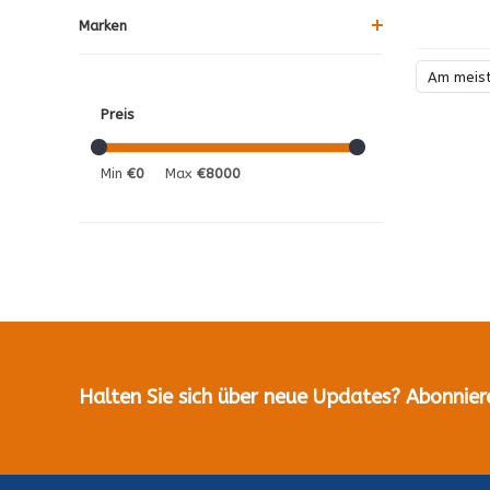
Marken
Am meis
Preis
Min
€0
Max
€8000
Halten Sie sich über neue Updates? Abonnier