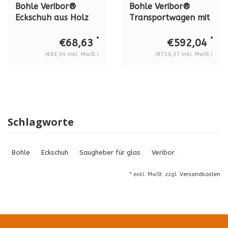
Bohle Veribor®
Bohle Veribor®
Eckschuh aus Holz
Transportwagen mit
BO 680.60
integriertem
Saugheber BO 680.0
*
*
€68,63
€592,04
(€83,04 Inkl. MwSt.)
(€716,37 Inkl. MwSt.)
Schlagworte
Bohle
Eckschuh
Saugheber für glas
Veribor
* exkl. MwSt. zzgl.
Versandkosten