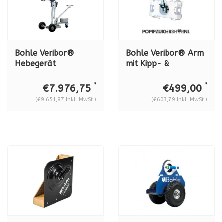
Bohle Veribor®
Bohle Veribor® Arm
Hebegerät
mit Kipp- &
Liftmaster B1. B
Drehfunktion für
88.25
Hebeanlage B18DM4
*
*
€7.976,75
€499,00
(€9.651,87 Inkl. MwSt.)
(€603,79 Inkl. MwSt.)