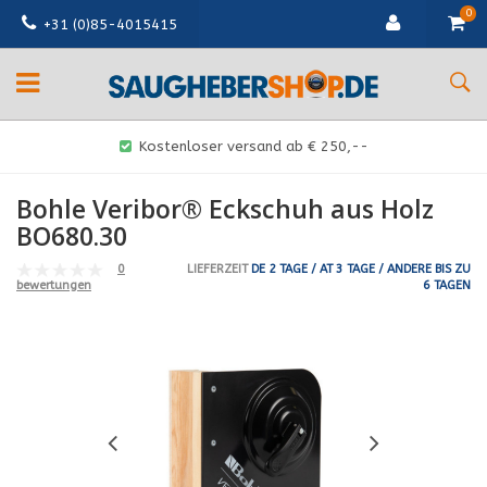
0
+31 (0)85-4015415
Kostenloser versand ab € 250,--
Bohle Veribor® Eckschuh aus Holz
BO680.30
0
LIEFERZEIT
DE 2 TAGE / AT 3 TAGE / ANDERE BIS ZU
6 TAGEN
bewertungen