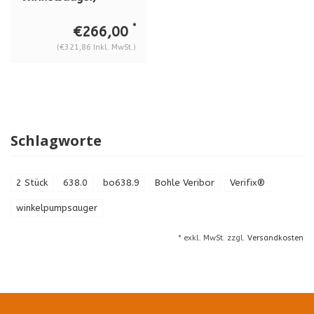
Schenkellänge 400
mm - Schenkelbreite
*
€266,00
280 mm, BO 630.3
(€321,86 Inkl. MwSt.)
Schlagworte
2 Stück
638.0
bo638.9
Bohle Veribor
Verifix®
winkelpumpsauger
* exkl. MwSt. zzgl.
Versandkosten