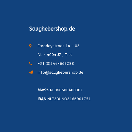
Saughebershop.de
Faradaystraat 14 - 02
NL - 4004 JZ , Tiel
+31 (0)344-662288
info@saughebershop.de
MwSt.
NL868508408B01
IBAN
NL72BUNQ2166901751