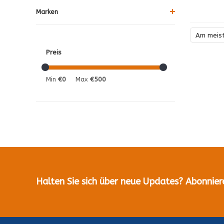
Marken
Am meis
Preis
Min
€0
Max
€500
Halten Sie sich über neue Updates? Abonnier