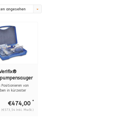
ten angesehen
Verifix®
lpumpensauger
nsportkoffer,
 Positionieren von
.9
ben in kürzester
*
€474,00
(€573,54 Inkl. MwSt.)