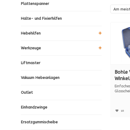
Plattenspanner
Am meis
Halte- und Fixierhilfen
Hebehilfen
Werkzeuge
Liftmaster
Bohle 
Vakuum Hebeanlagen
Winke
im tra
Einfaches
BO 638
Glasschei
Outlet
Zeit....
Einhandzwinge
Ersatzgummischeibe