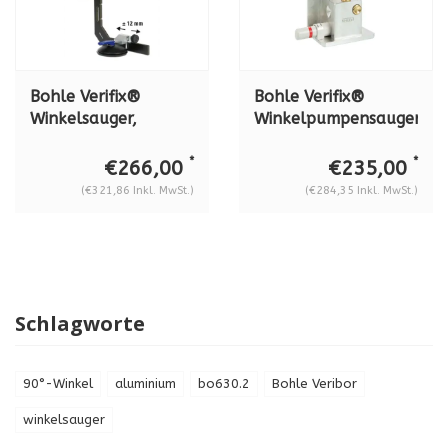
Bohle Verifix®
Bohle Verifix®
Winkelsauger,
Winkelpumpensauger,
Schenkellänge 400
schenkelbreite 100
mm - Schenkelbreite
mm - schenkellänge
*
*
€266,00
€235,00
280 mm, BO 630.3
72 mm, BO 638.0
(€321,86 Inkl. MwSt.)
(€284,35 Inkl. MwSt.)
Schlagworte
90°-Winkel
aluminium
bo630.2
Bohle Veribor
winkelsauger