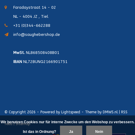
Faradaystraat 14 - 02
NL - 4004 JZ , Tiel
+31 (0)344-662288
info@saughebershop.de
MwSt.
NL868508408B01
IBAN
NL72BUNQ2166901751
© Copyright 2026 - Powered by
Lightspeed
- Theme by
DMWS.nl
|
RSS
Wir benutzen Cookies nur für interne Zwecke um den Webshop zu verbessern.
feed
|
Sitemap
Ist das in Ordnung?
Ja
Nein