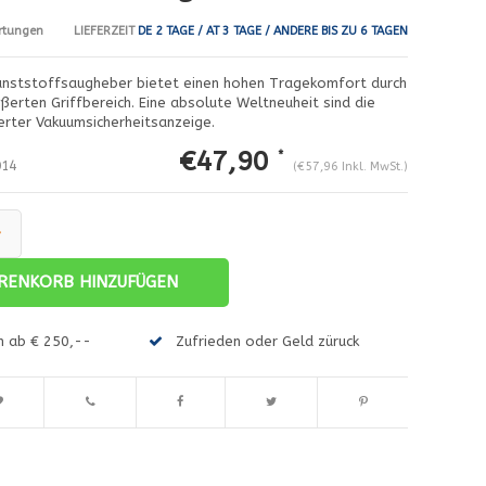
LIEFERZEIT
DE 2 TAGE / AT 3 TAGE / ANDERE BIS ZU 6 TAGEN
rtungen
unststoffsaugheber bietet einen hohen Tragekomfort durch
ßerten Griffbereich. Eine absolute Weltneuheit sind die
ierter Vakuumsicherheitsanzeige.
€47,90
*
14
(€57,96 Inkl. MwSt.)
+
Abbildung vergrößern
A
RENKORB HINZUFÜGEN
en ab € 250,--
Zufrieden oder Geld züruck