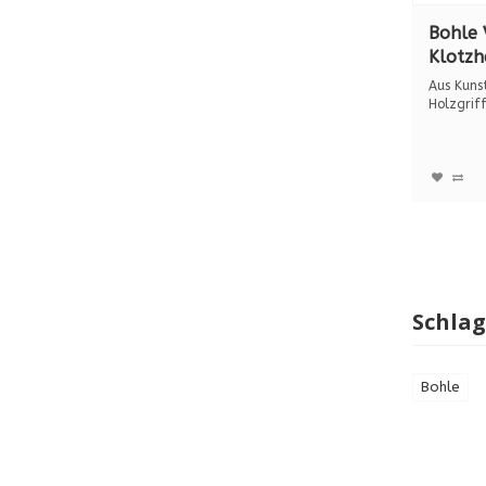
Bohle 
Klotzh
Kunsts
Aus Kunst
Holzgr
Holzgrif
Breite 66
Schla
Bohle