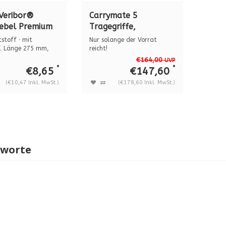
Veribor®
Carrymate 5
ebel Premium
Tragegriffe,
toff mit
spannweite 0 - 80
stoff · mit
Nur solange der Vorrat
if BO 5165400
mm
f. Länge 275 mm,
reicht!
 mm...
Carrymate® Plattenträger
€164,00
UVP
w...
*
*
€8,65
€147,60
(€10,47 Inkl. MwSt.)
(€178,60 Inkl. MwSt.)
gworte