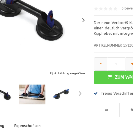
0 bewe
Der neue Veribor® K
einen deutlich vergrö
Kipphebel mit integr
ARTIKELNUMMER
15120
-
Abbildung vergrößern
ZUM WA
freies Verschiff
ng
Eigenschaften