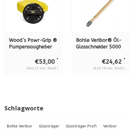
Wood´s Powr-Grip ®
Bohle Veribor® Öl-
Pumpensaugheber
Glasschneider 5000
N4000, lexan. 57 kg
Messinggriff BO
5000.0
*
*
€53,00
€24,62
(€64,13 Inkl. MwSt.)
(€29,79 Inkl. MwSt.)
Schlagworte
Bohle Veribor
Glasträger
Glasträger Profi
Veribor