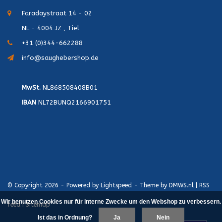
Faradaystraat 14 - 02
NL - 4004 JZ , Tiel
+31 (0)344-662288
info@saughebershop.de
MwSt.
NL868508408B01
IBAN
NL72BUNQ2166901751
© Copyright 2026 - Powered by
Lightspeed
- Theme by
DMWS.nl
|
RSS
Wir benutzen Cookies nur für interne Zwecke um den Webshop zu verbessern.
feed
|
Sitemap
Ist das in Ordnung?
Ja
Nein