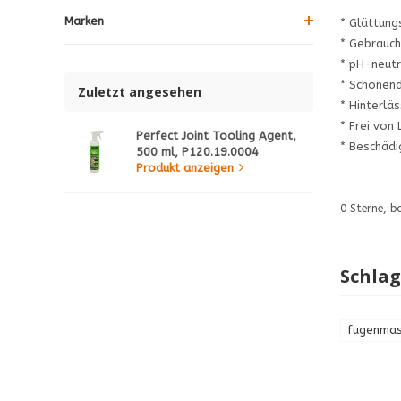
Marken
* Glättung
* Gebrauc
* pH-neutr
* Schonend
Zuletzt angesehen
* Hinterlä
* Frei von
Perfect Joint Tooling Agent,
* Beschädi
500 ml, P120.19.0004
Produkt anzeigen
0
Sterne, b
Schla
fugenma