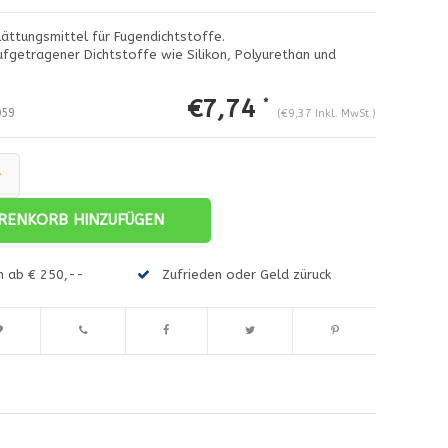
ättungsmittel für Fugendichtstoffe.
ufgetragener Dichtstoffe wie Silikon, Polyurethan und
€7,74
*
59
(€9,37 Inkl. MwSt.)
+
RENKORB HINZUFÜGEN
en ab € 250,--
Zufrieden oder Geld züruck