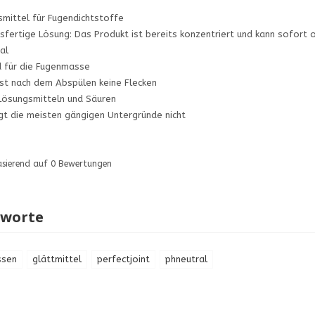
smittel für Fugendichtstoffe
hsfertige Lösung: Das Produkt ist bereits konzentriert und kann
al
 für die Fugenmasse
sst nach dem Abspülen keine Flecken
 Lösungsmitteln und Säuren
gt die meisten gängigen Untergründe nicht
asierend auf
0
Bewertungen
gworte
ssen
glättmittel
perfectjoint
phneutral