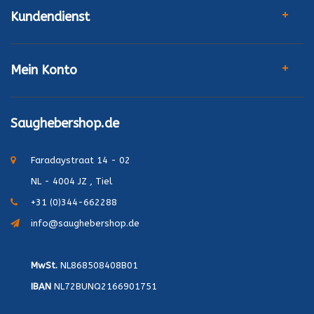
Kundendienst
Mein Konto
Saughebershop.de
Faradaystraat 14 - 02
NL - 4004 JZ , Tiel
+31 (0)344-662288
info@saughebershop.de
MwSt.
NL868508408B01
IBAN
NL72BUNQ2166901751