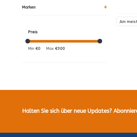
Marken
Am meis
Preis
Min
€0
Max
€300
Halten Sie sich über neue Updates? Abonnier