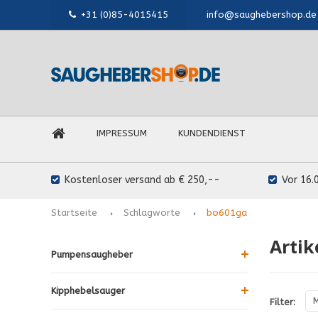
+31 (0)85-4015415
info@saughebershop.de
IMPRESSUM
KUNDENDIENST
Kostenloser versand ab € 250,--
Vor 16.
Startseite
Schlagworte
bo601ga
Artik
Pumpensaugheber
Kipphebelsauger
M
Filter: