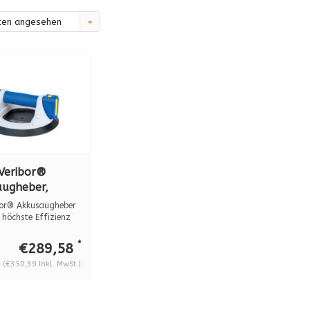
ten angesehen
Veribor®
ugheber,
toff, BO 601GA
bor® Akkusaugheber
 höchste Effizienz
*
€289,58
(€350,39 Inkl. MwSt.)