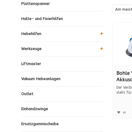
Plattenspanner
Am meis
Halte- und Fixierhilfen
Hebehilfen
Werkzeuge
Liftmaster
Bohle 
Vakuum Hebeanlagen
Akkusa
Kunsts
Der Veri
steht für
Outlet
un...
Einhandzwinge
Ersatzgummischeibe