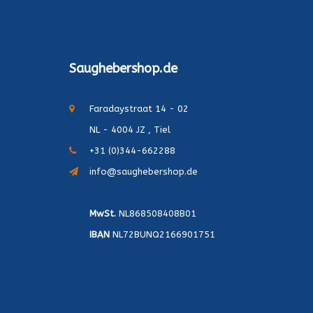
Saughebershop.de
Faradaystraat 14 - 02
NL - 4004 JZ , Tiel
+31 (0)344-662288
info@saughebershop.de
MwSt.
NL868508408B01
IBAN
NL72BUNQ2166901751