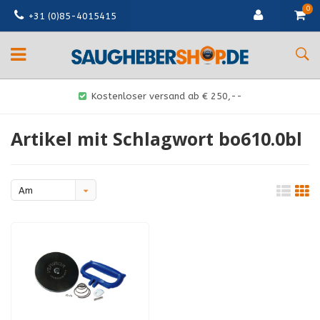
0
+31 (0)85-4015415
Kostenloser versand ab € 250,--
Artikel mit Schlagwort bo610.0bl
Am
meisten
angesehen