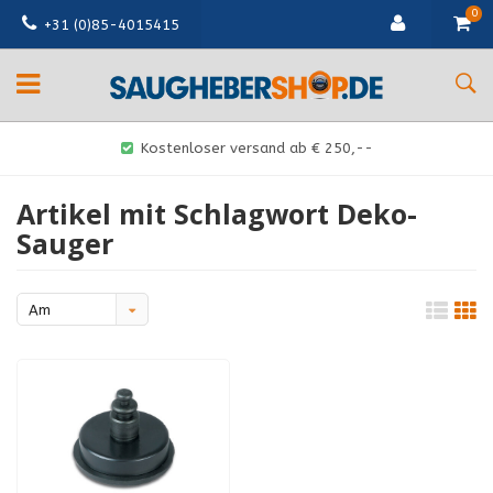
0
+31 (0)85-4015415
Kostenloser versand ab € 250,--
Artikel mit Schlagwort Deko-
Sauger
Am
meisten
angesehen