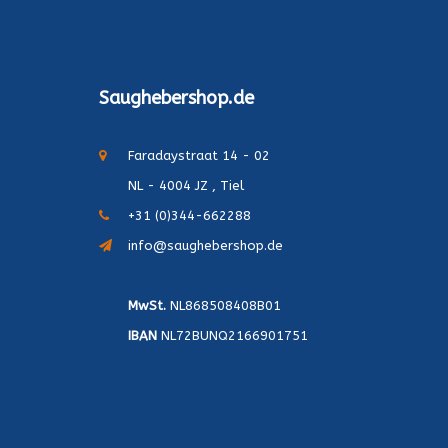
Saughebershop.de
Faradaystraat 14 - 02
NL - 4004 JZ , Tiel
+31 (0)344-662288
info@saughebershop.de
MwSt.
NL868508408B01
IBAN
NL72BUNQ2166901751