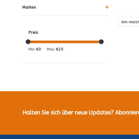
Marken
Am meis
Preis
Min
€0
Max
€20
Halten Sie sich über neue Updates? Abonnier