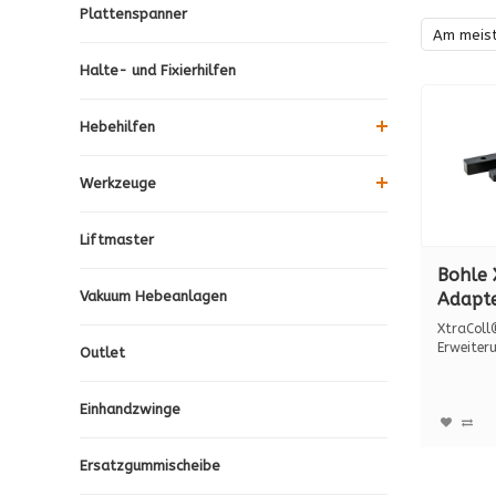
Plattenspanner
Am meis
Halte- und Fixierhilfen
Hebehilfen
Werkzeuge
Liftmaster
Bohle 
Vakuum Hebeanlagen
Adapt
Erweit
XtraColl
Applik
Erweiteru
Outlet
Applikat
BO520
Glasst
Einhandzwinge
gehärt
12 mm
Ersatzgummischeibe