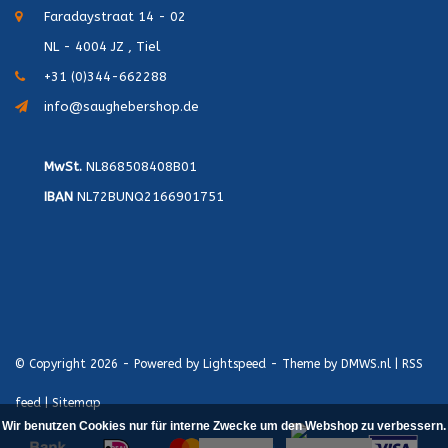
Faradaystraat 14 - 02
NL - 4004 JZ , Tiel
+31 (0)344-662288
info@saughebershop.de
MwSt.
NL868508408B01
IBAN
NL72BUNQ2166901751
© Copyright 2026 - Powered by
Lightspeed
- Theme by
DMWS.nl
|
RSS
feed
|
Sitemap
Wir benutzen Cookies nur für interne Zwecke um den Webshop zu verbessern.