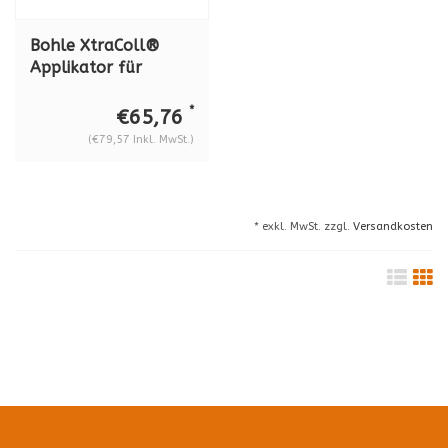
Bohle XtraColl®
Applikator für
Glasstärke
gehärtetes Glas 12
*
€65,76
mm, Verbundglas
(€79,57 Inkl. MwSt.)
10,76-12,76 mm, BO
5207946N
* exkl. MwSt. zzgl.
Versandkosten