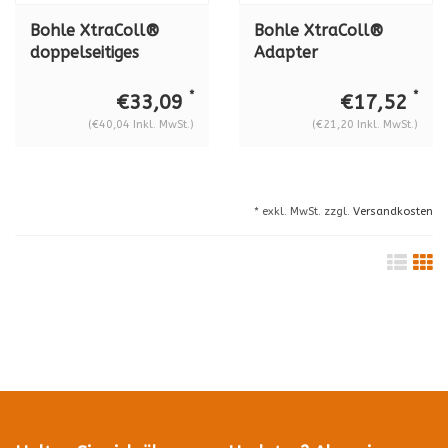
Bohle XtraColl®
Bohle XtraColl®
doppelseitiges
Adapter
Klebeband,
Erweiterungsinlay
randpassiviert,
für Applikator
*
*
€33,09
€17,52
Glasdicke von 8 mm
BO5207939N,
(€40,04 Inkl. MwSt.)
(€21,20 Inkl. MwSt.)
bis 17,52 mm, 12
Glasstärke
meters
gehärtetes Glas 10 -
12 mm, BO 5207948
* exkl. MwSt. zzgl.
Versandkosten