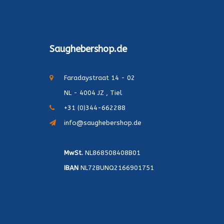
Saughebershop.de
Faradaystraat 14 - 02
NL - 4004 JZ , Tiel
+31 (0)344-662288
info@saughebershop.de
MwSt.
NL868508408B01
IBAN
NL72BUNQ2166901751