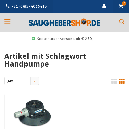
0
+31 (0)85-4015415
Kostenloser versand ab € 250,--
Artikel mit Schlagwort
Handpumpe
Am
meisten
angesehen