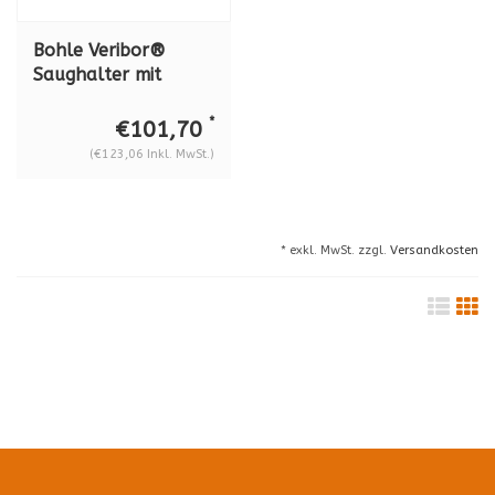
Bohle Veribor®
Saughalter mit
Handpumpe
BO5312090
*
€101,70
(€123,06 Inkl. MwSt.)
* exkl. MwSt. zzgl.
Versandkosten