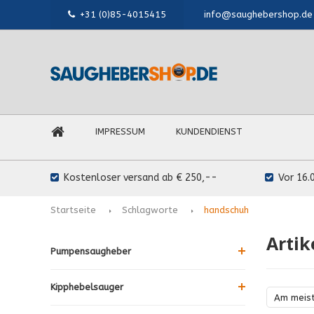
+31 (0)85-4015415
info@saughebershop.de
IMPRESSUM
KUNDENDIENST
Kostenloser versand ab € 250,--
Vor 16.
Startseite
Schlagworte
handschuh
Artik
Pumpensaugheber
Kipphebelsauger
Am meis