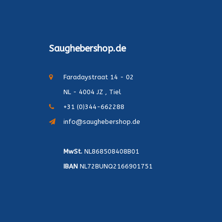
Saughebershop.de
Faradaystraat 14 - 02
NL - 4004 JZ , Tiel
+31 (0)344-662288
info@saughebershop.de
MwSt.
NL868508408B01
IBAN
NL72BUNQ2166901751