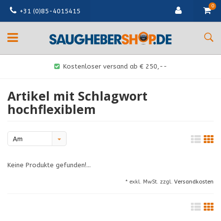
0
+31 (0)85-4015415
Kostenloser versand ab € 250,--
Artikel mit Schlagwort
hochflexiblem
Am
meisten
Keine Produkte gefunden!...
angesehen
* exkl. MwSt. zzgl.
Versandkosten