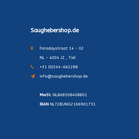
Saughebershop.de
Faradaystraat 14 - 02
NL - 4004 JZ , Tiel
+31 (0)344-662288
info@saughebershop.de
MwSt.
NL868508408B01
IBAN
NL72BUNQ2166901751