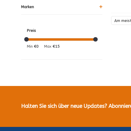
Marken
Am meis
Preis
Min
€0
Max
€15
Halten Sie sich über neue Updates? Abonnier