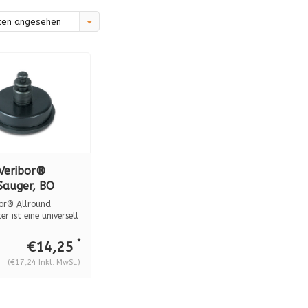
ten angesehen
Veribor®
auger, BO
0
bor® Allround
r ist eine universell
*
€14,25
(€17,24 Inkl. MwSt.)