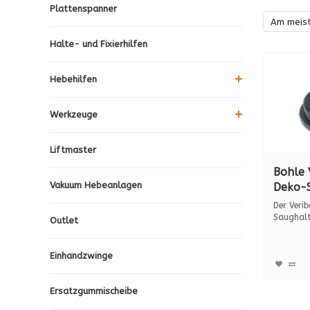
Plattenspanner
Am meis
Halte- und Fixierhilfen
Hebehilfen
Werkzeuge
Liftmaster
Bohle 
Vakuum Hebeanlagen
Deko-S
672.1
Der Veri
Saughalte
Outlet
einset...
Einhandzwinge
Ersatzgummischeibe