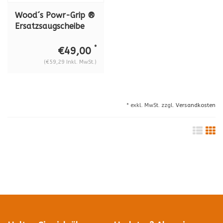
Wood´s Powr-Grip ®
Ersatzsaugscheibe
G0695 für N4000
und N4950
*
€49,00
(€59,29 Inkl. MwSt.)
* exkl. MwSt. zzgl.
Versandkosten