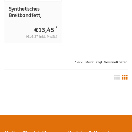
Synthetisches
Breitbandfett,
Molyduval Polypan
LKA 2 LV
*
€13,45
(€16,27 Inkl. MwSt.)
* exkl. MwSt. zzgl.
Versandkosten