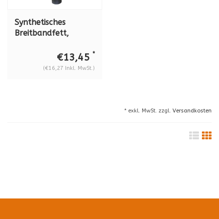
Synthetisches
Breitbandfett,
Molyduval Polypan
LKA 2 LV
*
€13,45
(€16,27 Inkl. MwSt.)
* exkl. MwSt. zzgl.
Versandkosten