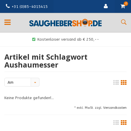
0
+31 (0)85-4015415
Kostenloser versand ab € 250,--
Artikel mit Schlagwort
Aushaumesser
Am
meisten
Keine Produkte gefunden!...
angesehen
* exkl. MwSt. zzgl.
Versandkosten