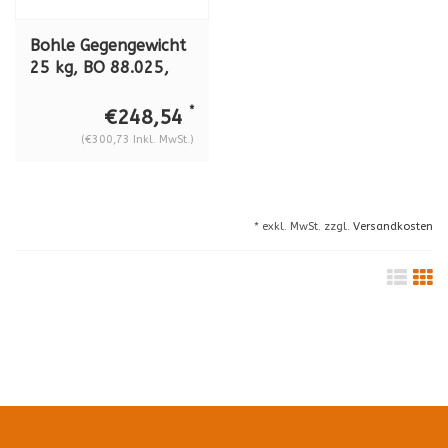
Bohle Gegengewicht
25 kg, BO 88.025,
für Handlinghilfe
Liftmaster B1
*
€248,54
(BO88.01)
(€300,73 Inkl. MwSt.)
* exkl. MwSt. zzgl.
Versandkosten