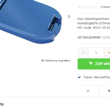
0 bewe
Das teleskopierbare 
Handlinghilfe Liftmas
HS-code: 8431 39 0
ARTIKELNUMMER
15340
-
Abbildung vergrößern
ZUM WA
freies Verschiff
ng