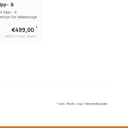
ipp- &
funktion für
t Kipp- &
anlage B18DM4
nktion für Hebeanlage
 Kann un...
*
€499,00
(€603,79 Inkl. MwSt.)
* exkl. MwSt. zzgl.
Versandkosten