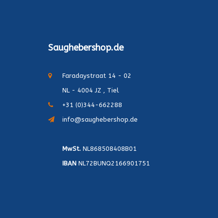
Saughebershop.de
Faradaystraat 14 - 02
NL - 4004 JZ , Tiel
+31 (0)344-662288
info@saughebershop.de
MwSt.
NL868508408B01
IBAN
NL72BUNQ2166901751