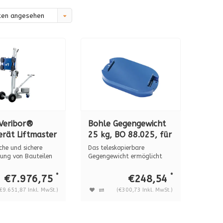
ten angesehen
Veribor®
Bohle Gegengewicht
rät Liftmaster
25 kg, BO 88.025, für
88.25
Handlinghilfe
che und sichere
Das teleskopierbare
Liftmaster B1
ng von Bauteilen
Gegengewicht ermöglicht
..
einen stabilen ...
(BO88.01)
*
*
€7.976,75
€248,54
€9.651,87 Inkl. MwSt.)
(€300,73 Inkl. MwSt.)