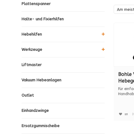
Plattenspanner
Am meis
Halte- und Fixierhilfen
Hebehilfen
Werkzeuge
Liftmaster
Bohle 
Vakuum Hebeanlagen
Hebege
B1. B 
Für einfa
Handhabu
Outlet
bis 180 k.
Einhandzwinge
(
Ersatzgummischeibe