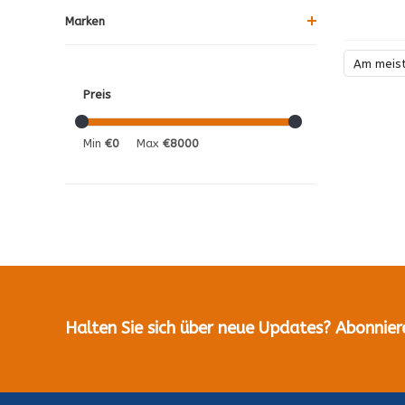
Marken
Am meis
Preis
Min
€0
Max
€8000
Halten Sie sich über neue Updates? Abonnier