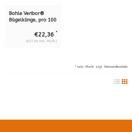
Bohle Veribor®
Bügelklinge, pro 100
Stück, BO 5141001
*
€22,36
(€27,06 Inkl. MwSt.)
* exkl. MwSt. zzgl.
Versandkosten