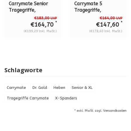
Carrymate Senior
Carrymate 5
Tragegriffe,
Tragegriffe,
spannweite 40 - 120
spannweite 0 - 80
€183,00
€164,00
UVP
UVP
mm
mm
*
*
€164,70
€147,60
(€199,29 Inkl. MwSt.)
(€178,60 Inkl. MwSt.)
Schlagworte
Carrymate
Dr. Gold
Heben
Senior & XL
Tragegriffe Carrymate
X-Spanders
* exkl. MwSt. zzgl.
Versandkosten