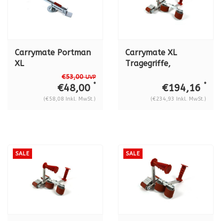
Carrymate Portman
Carrymate XL
XL
Tragegriffe,
spannweite 80 - 160
€53,00
UVP
mm
*
*
€48,00
€194,16
(€58,08 Inkl. MwSt.)
(€234,93 Inkl. MwSt.)
SALE
SALE