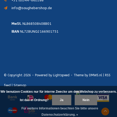
+31 (0)344-662288
info@saughebershop.de
MwSt.
NL868508408B01
IBAN
NL72BUNQ2166901751
© Copyright 2026 - Powered by
Lightspeed
- Theme by
DMWS.nl
|
RSS
feed
|
Sitemap
Wir benutzen Cookies nur für interne Zwecke um den Webshop zu verbessern.
Ist das in Ordnung?
Ja
Nein
Für weitere Informationen beachten Sie bitte unsere
Datenschutzerklärung. »