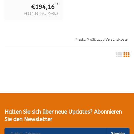
mm
*
€194,16
(€234,93 Inkl. MwSt.)
* exkl. MwSt. zzgl.
Versandkosten
Halten Sie sich über neue Updates? Abonnieren
Sie den Newsletter
Senden