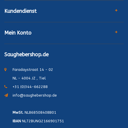
Kundendienst
Mein Konto
Saughebershop.de
Faradaystraat 14 - 02
NL - 4004 JZ , Tiel
+31 (0)344-662288
info@saughebershop.de
MwSt.
NL868508408B01
IBAN
NL72BUNQ2166901751