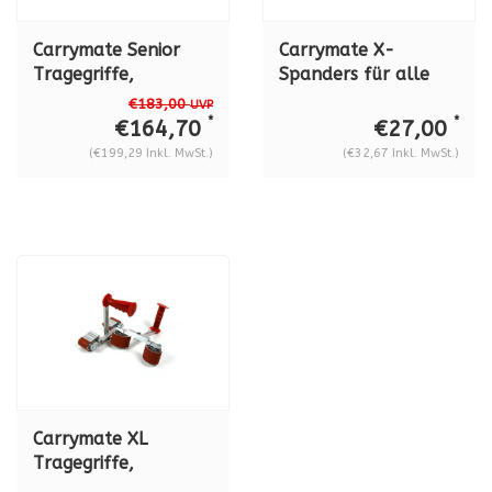
Carrymate Senior
Carrymate X-
Tragegriffe,
Spanders für alle
spannweite 40 - 120
Modelle
€183,00
UVP
mm
*
*
€164,70
€27,00
(€199,29 Inkl. MwSt.)
(€32,67 Inkl. MwSt.)
Carrymate XL
Tragegriffe,
spannweite 80 - 160