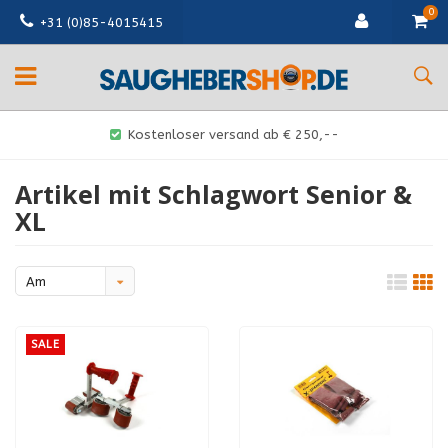
0
+31 (0)85-4015415
Kostenloser versand ab € 250,--
Artikel mit Schlagwort Senior &
XL
Am
meisten
angesehen
SALE