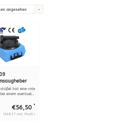
ten angesehen
09
msaugheber
mpe, 57 kg
stößel hat eine rote
aft, für
 bei einem eventuel...
nes Glas
*
€56,50
(€68,37 Inkl. MwSt.)