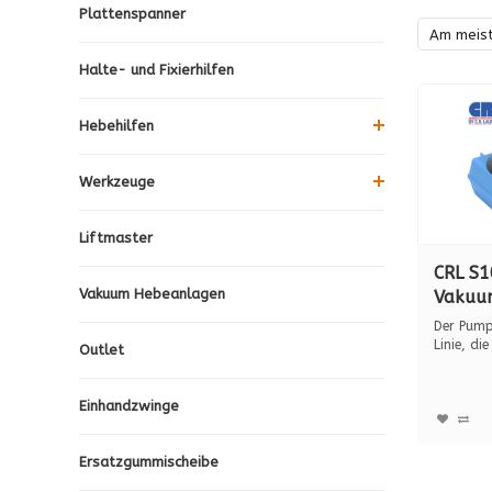
Plattenspanner
Am meis
Halte- und Fixierhilfen
Hebehilfen
Werkzeuge
Liftmaster
CRL S1
Vakuum Hebeanlagen
Vakuu
mit Pu
Der Pump
Tragkr
Linie, die
Outlet
geboge
Einhandzwinge
Ersatzgummischeibe