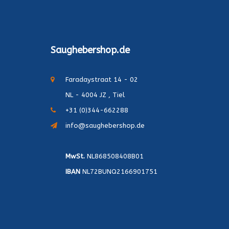
Saughebershop.de
Faradaystraat 14 - 02
NL - 4004 JZ , Tiel
+31 (0)344-662288
info@saughebershop.de
MwSt.
NL868508408B01
IBAN
NL72BUNQ2166901751