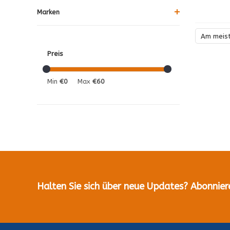
Marken
Am meis
Preis
Min
€0
Max
€60
Halten Sie sich über neue Updates? Abonnier